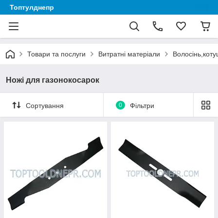
Топтулднепр
Товари та послуги
Витратні матеріали
Волосінь,коту
Ножі для газонокосарок
Сортування
0
Фільтри