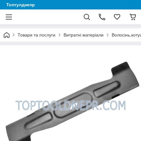
Топтулднепр
Товари та послуги
Витратні матеріали
Волосінь,коту