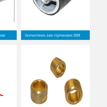
пив
Запчастини для стрічкових ШМ