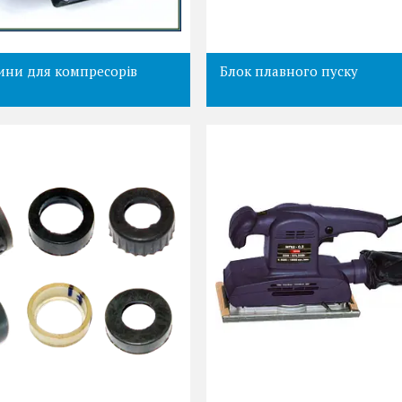
ини для компресорів
Блок плавного пуску