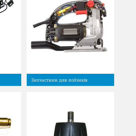
с
Запчастини для лобзиків