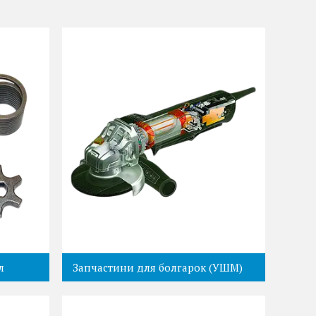
л
Запчастини для болгарок (УШМ)