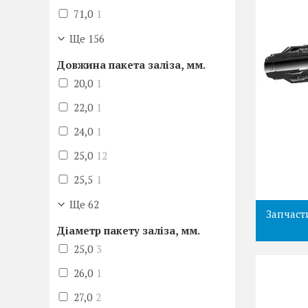
71,0
1
Ще 156
Довжина пакета заліза, мм.
20,0
1
22,0
1
24,0
1
25,0
12
25,5
1
Ще 62
Запчаст
Діаметр пакету заліза, мм.
25,0
3
26,0
1
27,0
2