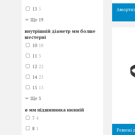
13
5
Амортиз
Ще 19
внутрішній діаметр мм болше
шестерні
10
18
11
3
12
22
14
23
15
13
Ще 3
ø мм підшипника нижній
7
4
8
1
Ремені 