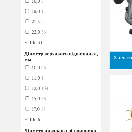
16,0
5
18,0
1
21,5
2
22,0
36
Ще 31
Діаметр верхнього підшипника,
Запчаст
мм
10,0
96
11,0
1
12,0
154
15,0
36
17,0
17
Ще 6
Діаметр нижнього підшипника,