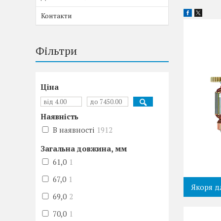
Контакти
Фільтри
Ціна
Наявність
В наявності
1912
Загальна довжина, мм
61,0
1
67,0
1
Якоря д
69,0
2
70,0
1