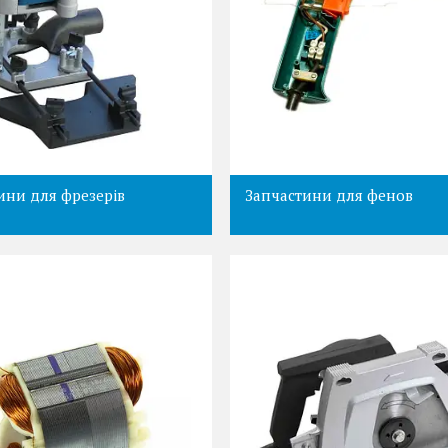
ини для фрезерів
Запчастини для фенов