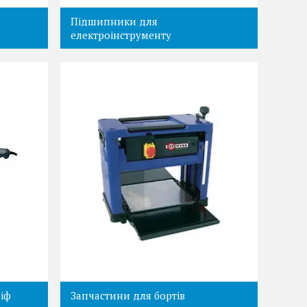
Підшипники для
електроінструменту
іф
Запчастини для бортів