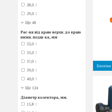
28,0
2
29,0
2
Ще 48
Рас-ня від краю верхн. до краю
нижн. подш-ка, мм
32,0
1
33,0
2
37,0
1
Кнопки 
39,0
1
40,0
3
Ще 124
Діаметр колектора, мм.
15,8
1