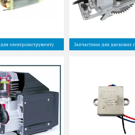
 для електроінструменту
Запчастини для дискових 