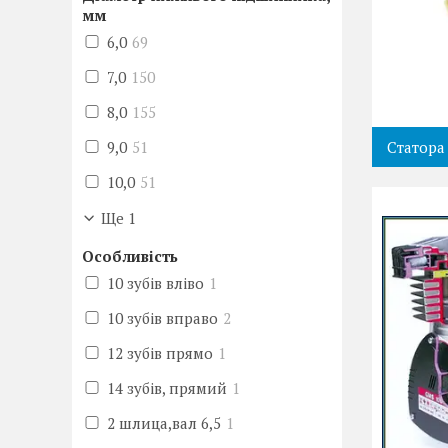
мм
6,0
69
7,0
150
8,0
155
9,0
51
Статора
10,0
51
Ще 1
Особливість
10 зубів вліво
1
10 зубів вправо
2
12 зубів прямо
1
14 зубів, прямий
1
2 шлица,вал 6,5
1