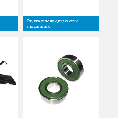
Втулка,шпонки,голчастий
підшипник