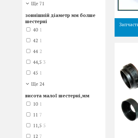
Ще 71
зовнішній діаметр мм болше
шестерні
Запчаст
40
1
42
1
44
2
44,5
3
45
1
Ще 24
висота малої шестерні,мм
10
1
11
7
11,5
5
12
7