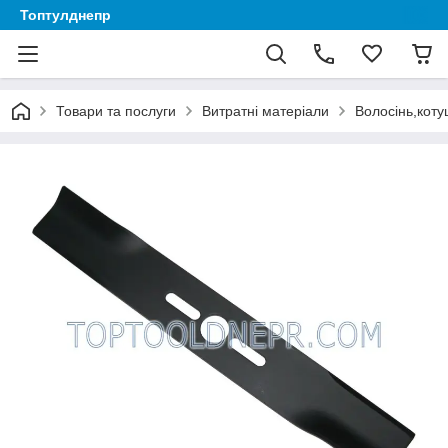
Топтулднепр
Товари та послуги
Витратні матеріали
Волосінь,коту