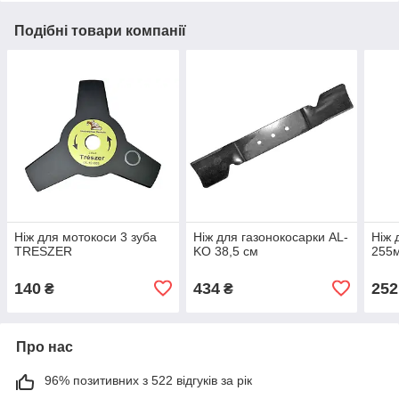
Подібні товари компанії
Ніж для мотокоси 3 зуба
Ніж для газонокосарки AL-
Ніж 
TRESZER
KO 38,5 см
255
140
434
252
₴
₴
Про нас
96% позитивних з 522 відгуків за рік