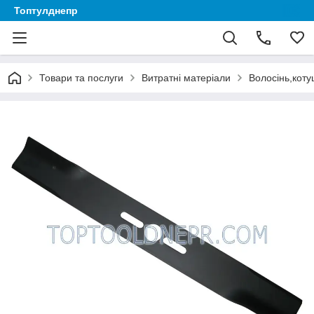
Топтулднепр
Товари та послуги
Витратні матеріали
Волосінь,коту