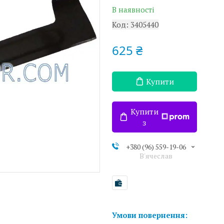
В наявності
Код:
3405440
625 ₴
Купити
Купити
з
+380 (96) 559-19-06
В'ячеслав