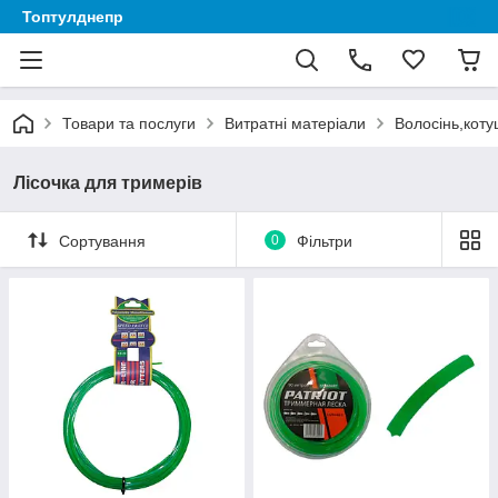
Топтулднепр
Товари та послуги
Витратні матеріали
Волосінь,коту
Лісочка для тримерів
Сортування
0
Фільтри