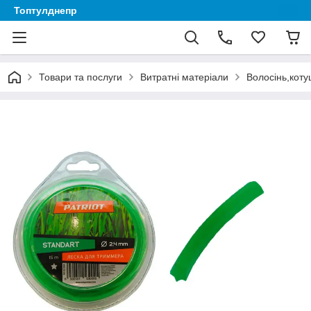
Топтулднепр
Товари та послуги
Витратні матеріали
Волосінь,коту