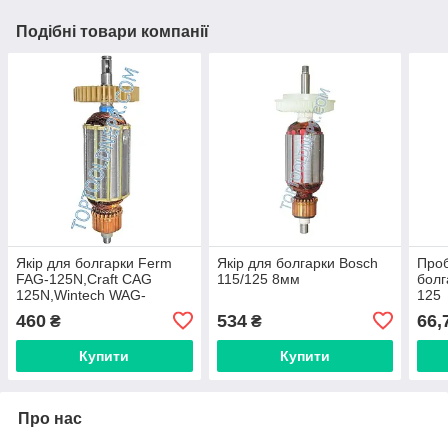
Подібні товари компанії
Якір для болгарки Ferm
Якір для болгарки Bosch
Проб
FAG-125N,Craft CAG
115/125 8мм
бол
125N,Wintech WAG-
125
125N,39мм
460
534
66,
₴
₴
Купити
Купити
Про нас