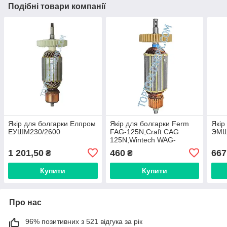
Подібні товари компанії
Якір для болгарки Елпром
Якір для болгарки Ferm
Якір
ЕУШМ230/2600
FAG-125N,Craft CAG
ЭМШ
125N,Wintech WAG-
125N,39мм
1 201,50
460
667
₴
₴
Купити
Купити
Про нас
96% позитивних з 521 відгука за рік