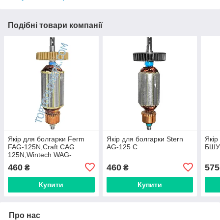
Подібні товари компанії
Якір для болгарки Ferm
Якір для болгарки Stern
Якір
FAG-125N,Craft CAG
AG-125 C
БШУ
125N,Wintech WAG-
125N,39мм
460
460
575
₴
₴
Купити
Купити
Про нас