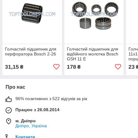
Голчастий підшипник для
Голчастий підшипник для
Голч
перфоратора Bosch 2-26
відбійного молотка Bosch
11х1
GSH 11 E
пор
31,15
178
23
₴
₴
Про нас
96% позитивних з 522 відгуків за рік
Працює з 26.08.2014
м. Дніпро
Дніпро, Україна
Контакти