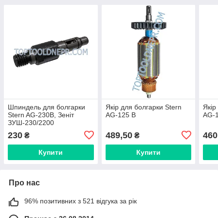
Шпиндель для болгарки
Якір для болгарки Stern
Якір
Stern AG-230B, Зеніт
AG-125 B
AG-
ЗУШ-230/2200
230
489,50
460
₴
₴
Купити
Купити
Про нас
96% позитивних з 521 відгука за рік