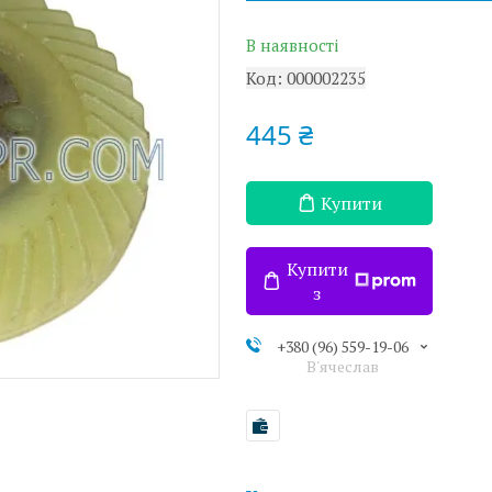
В наявності
Код:
000002235
445 ₴
Купити
Купити
з
+380 (96) 559-19-06
В'ячеслав