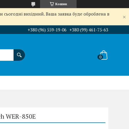
Кошик
и сьогодні вихідний. Ваша заявка буде оброблена в
+380 (96) 559-19-06
+380 (99) 461-75-63
ech WER-850E