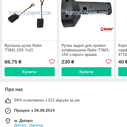
Вугільна щітка Rebir
Ручка задня для прямої
Корп
TSM1-150 7х11
шліфмашини Rebir TSM1-
перф
150 старого зразка
471
66,75
230
40
₴
₴
Купити
Купити
Про нас
96% позитивних з 521 відгука за рік
Працює з 26.08.2014
м. Дніпро
Дніпро, Україна