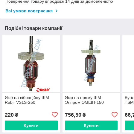
Повернення товару впродовж 14 днів за домовленістю
Всі умови повернення
Подібні товари компанії
Якір на вібраційну ШМ
Якір на пряму ШМ
Вугі
Rebir VS1S-250
Элпром ЭМШП-150
TSM
220
756,50
66,
₴
₴
Купити
Купити