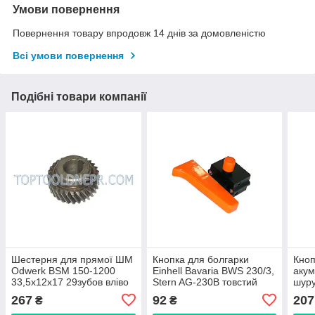
Умови повернення
Повернення товару впродовж 14 днів за домовленістю
Всі умови повернення
Подібні товари компанії
Шестерня для прямої ШМ
Кнопка для болгарки
Кноп
Odwerk BSM 150-1200
Einhell Bavaria BWS 230/3,
акум
33,5х12х17 29зубов вліво
Stern AG-230B товстий
шуру
фіксатор
Bava
267
92
207
₴
₴
фір