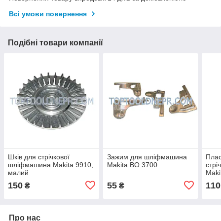
Всі умови повернення
Подібні товари компанії
Шків для стрічкової
Зажим для шліфмашина
Плас
шліфмашина Makita 9910,
Makita BO 3700
стрі
малий
Maki
150
55
110
₴
₴
Про нас