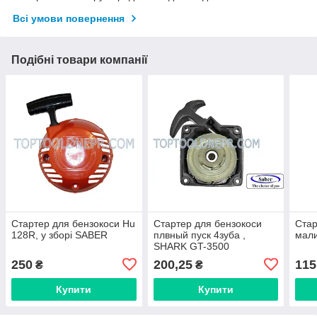
Всі умови повернення
Подібні товари компанії
Стартер для бензокоси Hu
Стартер для бензокоси
Стар
128R, у зборі SABER
плвный пуск 4зуба ,
мал
SHARK GT-3500
250
200,25
115
₴
₴
Купити
Купити