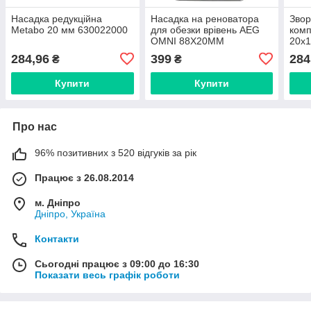
Насадка редукційна
Насадка на реноватора
Звор
Metabo 20 мм 630022000
для обезки врівень AEG
ком
OMNI 88Х20ММ
20х1
284,96
399
284
₴
₴
Купити
Купити
Про нас
96% позитивних з 520 відгуків за рік
Працює з 26.08.2014
м. Дніпро
Дніпро, Україна
Контакти
Сьогодні працює з 09:00 до 16:30
Показати весь графік роботи