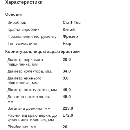
Характеристики
Основні
Виробник
Craft-Tec
Країна виробник
Китай
Призначення інструменту
Фрезер
Тип запчастини
Якір
Користувальницькі характеристики
Діаметр верхнього
20,0
підшипника, мм
Діаметр колектора, мм.
34,0
Діаметр нижнього
9,0
підшипника, мм
Діаметр пакету заліза, мм.
49,0
Довжина пакета заліза,
45,0
мм.
Загальна довжина, мм
223,0
Рас-ня від краю верхн. до
172,0
краю нижн. подш-ка, мм
Різьблення, мм
20