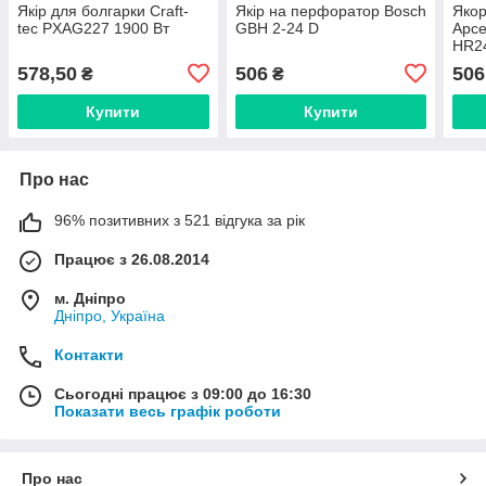
Якір для болгарки Craft-
Якір на перфоратор Bosch
Якор
tec PXAG227 1900 Вт
GBH 2-24 D
Арсе
HR2
578,50
506
506
₴
₴
Купити
Купити
Про нас
96% позитивних з 521 відгука за рік
Працює з 26.08.2014
м. Дніпро
Дніпро, Україна
Контакти
Сьогодні працює з 09:00 до 16:30
Показати весь графік роботи
Про нас