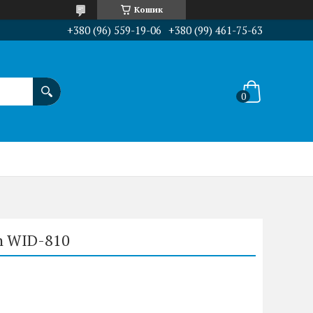
Кошик
+380 (96) 559-19-06
+380 (99) 461-75-63
h WID-810