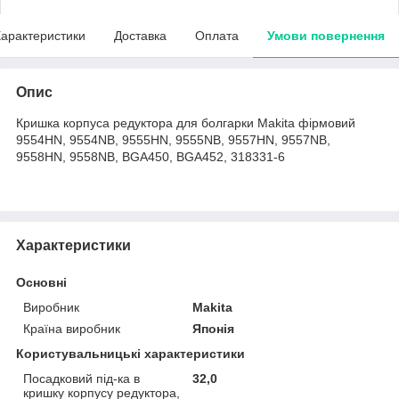
арактеристики
Доставка
Оплата
Умови повернення
Опис
Кришка корпуса редуктора для болгарки Makita фірмовий
9554HN, 9554NB, 9555HN, 9555NB, 9557HN, 9557NB,
9558HN, 9558NB, BGA450, BGA452, 318331-6
Характеристики
Основні
Виробник
Makita
Країна виробник
Японія
Користувальницькі характеристики
Посадковий під-ка в
32,0
кришку корпусу редуктора,