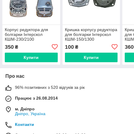
Корпус редуктора для
Кришка корпусу редуктора
Криш
болгарки Інтерскол
для болгарки Інтерскол
для 
КШМ-230/2100
КШМ-150/1300
КШМ
350
100
360
₴
₴
Купити
Купити
Про нас
96% позитивних з 520 відгуків за рік
Працює з 26.08.2014
м. Дніпро
Дніпро, Україна
Контакти