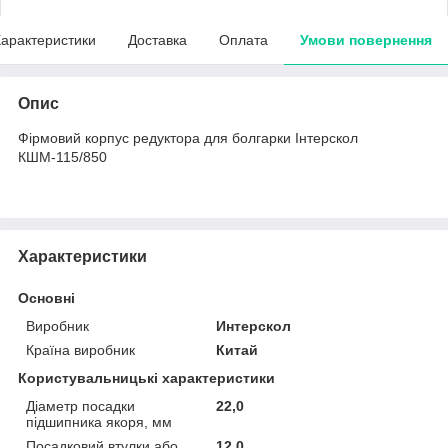
арактеристики
Доставка
Оплата
Умови повернення
Опис
Фірмовий корпус редуктора для болгарки Інтерскол
КШМ-115/850
Характеристики
Основні
Виробник
Интерскол
Країна виробник
Китай
Користувальницькі характеристики
Діаметр посадки
22,0
підшипника якоря, мм
Посадковий втулки або
12,0