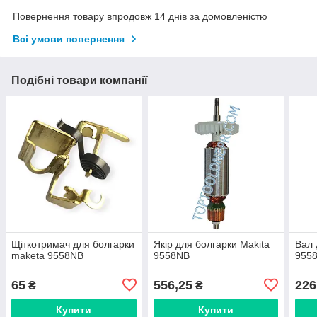
Повернення товару впродовж 14 днів за домовленістю
Всі умови повернення
Подібні товари компанії
Щіткотримач для болгарки
Якір для болгарки Makita
Вал 
maketa 9558NB
9558NB
955
65
556,25
226
₴
₴
Купити
Купити