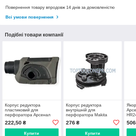
Повернення товару впродовж 14 днів за домовленістю
Всі умови повернення
Подібні товари компанії
Корпус редуктора
Корпус редуктора
Якор
пластиковий для
внутрішній для
Арсе
перфоратора Арсенал
перфоратора Makita
HR2
П-900, Makita HR2470
HR2470 , Арсенал П-900
222,50
276
506
₴
₴
Купити
Купити