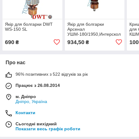
Якір для болгарки DWT
Якір для болгарки
Криш
WS-150 SL
Арсенал
для 
УШМ-180/1950,Интерскол
КШМ
УШМ-180/1800М
690
934,50
100
₴
₴
Про нас
96% позитивних з 522 відгуків за рік
Працює з 26.08.2014
м. Дніпро
Дніпро, Україна
Контакти
Сьогодні вихідний
Показати весь графік роботи