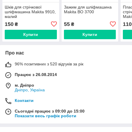
Шків для стрічкової
Зажим для шліфмашина
Плас
шліфмашина Makita 9910,
Makita BO 3700
стрі
малий
Maki
150
55
110
₴
₴
Купити
Купити
Про нас
96% позитивних з 520 відгуків за рік
Працює з 26.08.2014
м. Дніпро
Дніпро, Україна
Контакти
Сьогодні працює з 09:00 до 15:00
Показати весь графік роботи