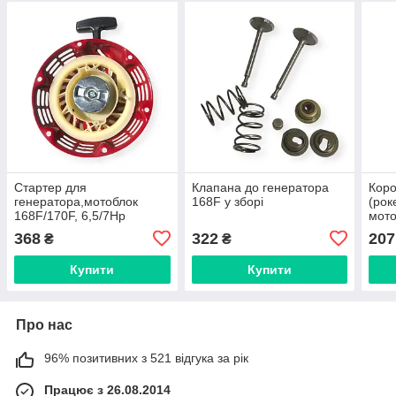
Стартер для
Клапана до генератора
Коро
генератора,мотоблок
168F у зборі
(рок
168F/170F, 6,5/7Hp
мото
збор
368
322
207
₴
₴
Купити
Купити
Про нас
96% позитивних з 521 відгука за рік
Працює з 26.08.2014