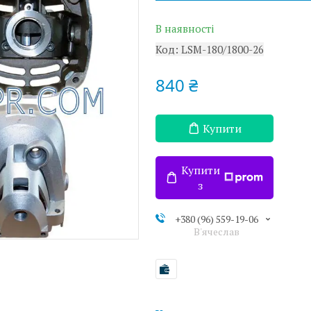
В наявності
Код:
LSM-180/1800-26
840 ₴
Купити
Купити
з
+380 (96) 559-19-06
В'ячеслав