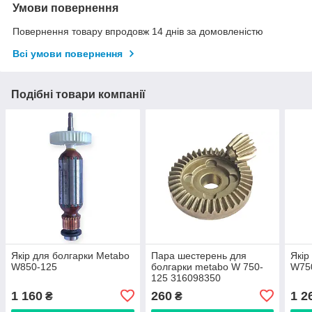
Умови повернення
Повернення товару впродовж 14 днів за домовленістю
Всі умови повернення
Подібні товари компанії
Якір для болгарки Metabo
Пара шестерень для
Якір
W850-125
болгарки metabo W 750-
W75
125 316098350
1 160
260
1 2
₴
₴