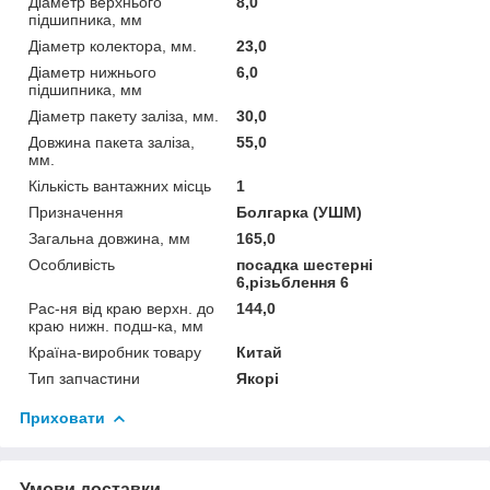
Діаметр верхнього
8,0
підшипника, мм
Діаметр колектора, мм.
23,0
Діаметр нижнього
6,0
підшипника, мм
Діаметр пакету заліза, мм.
30,0
Довжина пакета заліза,
55,0
мм.
Кількість вантажних місць
1
Призначення
Болгарка (УШМ)
Загальна довжина, мм
165,0
Особливість
посадка шестерні
6,різьблення 6
Рас-ня від краю верхн. до
144,0
краю нижн. подш-ка, мм
Країна-виробник товару
Китай
Тип запчастини
Якорі
Приховати
Умови доставки