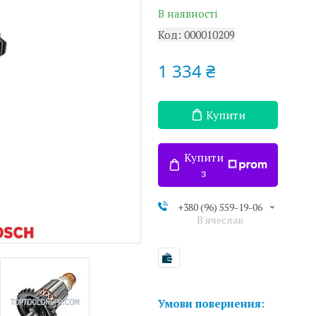
В наявності
Код:
000010209
1 334 ₴
Купити
Купити
з
+380 (96) 559-19-06
В'ячеслав