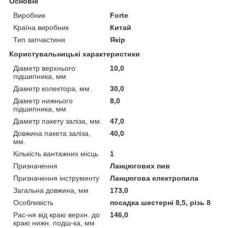
Основні
Виробник
Forte
Країна виробник
Китай
Тип запчастини
Якір
Користувальницькі характеристики
Діаметр верхнього
10,0
підшипника, мм
Діаметр колектора, мм.
30,0
Діаметр нижнього
8,0
підшипника, мм
Діаметр пакету заліза, мм.
47,0
Довжина пакета заліза,
40,0
мм.
Кількість вантажних місць
1
Призначення
Ланцюгових пив
Призначення інструменту
Ланцюгова електропила
Загальна довжина, мм
173,0
Особливість
посадка шестерні 8,5, різь 8
Рас-ня від краю верхн. до
146,0
краю нижн. подш-ка, мм