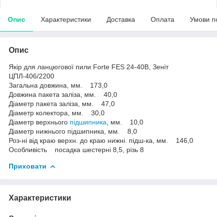
Опис
Характеристики
Доставка
Оплата
Умови п
Опис
Якір для ланцюгової пили Forte FES 24-40B, Зеніт
ЦПЛ-406/2200
Загальна довжина, мм. 173,0
Довжина пакета заліза, мм. 40,0
Діаметр пакета заліза, мм. 47,0
Діаметр колектора, мм. 30,0
Діаметр верхнього
підшипника
, мм. 10,0
Діаметр нижнього підшипника, мм. 8,0
Роз-ні від краю верхн. до краю нижні. підш-ка, мм. 146,0
Особливість посадка шестерні 8,5, різь 8
Приховати
Характеристики