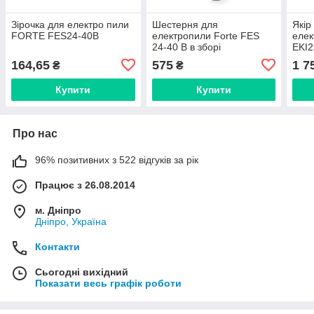
Зірочка для електро пили
Шестерня для
Якір
FORTE FES24-40B
електропили Forte FES
елек
24-40 B в зборі
EKI2
164,65
575
1 7
₴
₴
Купити
Купити
Про нас
96% позитивних з 522 відгуків за рік
Працює з 26.08.2014
м. Дніпро
Дніпро, Україна
Контакти
Сьогодні вихідний
Показати весь графік роботи