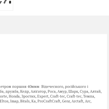
метром поршня 40ммм Відечесного, російського і
, дружба, Кедр, Аліґатор, Роса, Амур, Шарк, Сура, Алтай,
rte, Honda, Зростих, Expert, Craft-tec, Craft-tec, Темпа,
os, Imap, Bitals, Ka, ProCraftCraft, Genr, Arctaft, Arc,
, I.