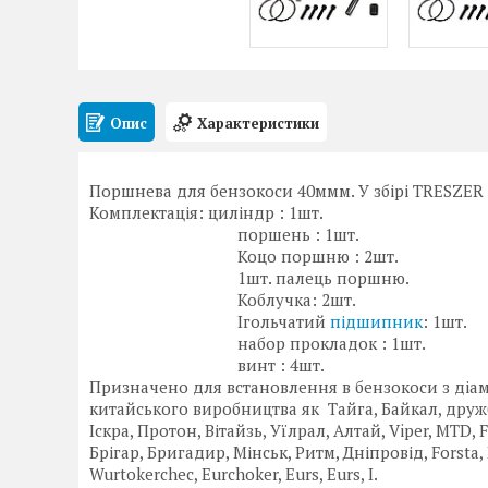
Опис
Характеристики
Поршнева для бензокоси 40ммм. У збірі TRESZER
Комплектація: циліндр : 1шт.
поршень : 1шт.
Коцо поршню : 2шт.
1шт. палець поршню.
Коблучка: 2шт.
Ігольчатий
підшипник
: 1шт.
набор прокладок : 1шт.
винт : 4шт.
Призначено для встановлення в бензокоси з діа
китайського виробництва як Тайга, Байкал, дружба
Іскра, Протон, Вітайзь, Уїлрал, Алтай, Viper, MTD, Fo
Брігар, Бригадир, Мінськ, Ритм, Дніпровід, Forsta, Elt
Wurtokerchec, Eurchoker, Eurs, Eurs