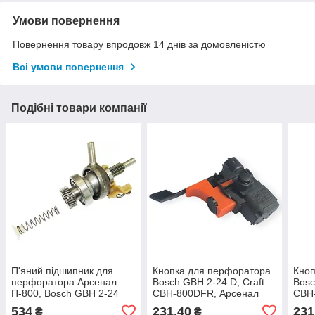
Умови повернення
Повернення товару впродовж 14 днів за домовленістю
Всі умови повернення
Подібні товари компанії
П'яний підшипник для
Кнопка для перфоратора
Кноп
перфоратора Арсенал
Bosch GBH 2-24 D, Craft
Bosc
П-800, Bosch GBH 2-24
CBH-800DFR, Арсенал
CBH
DSR, Craft CBH-800DFR у
П-800М, з регулюванням
П-80
534
231,40
231
₴
₴