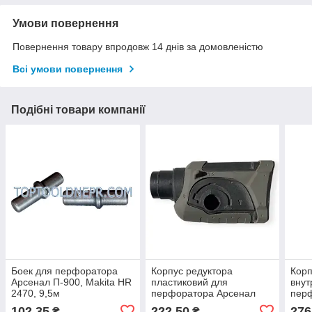
Умови повернення
Повернення товару впродовж 14 днів за домовленістю
Всі умови повернення
Подібні товари компанії
Боек для перфоратора
Корпус редуктора
Корп
Арсенал П-900, Makita HR
пластиковий для
внут
2470, 9,5м
перфоратора Арсенал
перф
П-900, Makita HR2470
HR24
102,35
222,50
276
₴
₴