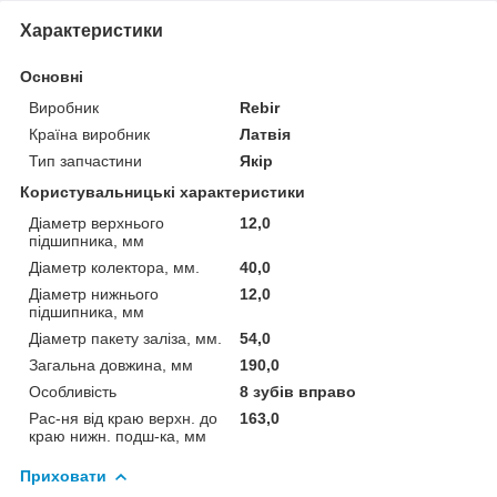
Характеристики
Основні
Виробник
Rebir
Країна виробник
Латвія
Тип запчастини
Якір
Користувальницькі характеристики
Діаметр верхнього
12,0
підшипника, мм
Діаметр колектора, мм.
40,0
Діаметр нижнього
12,0
підшипника, мм
Діаметр пакету заліза, мм.
54,0
Загальна довжина, мм
190,0
Особливість
8 зубів вправо
Рас-ня від краю верхн. до
163,0
краю нижн. подш-ка, мм
Приховати