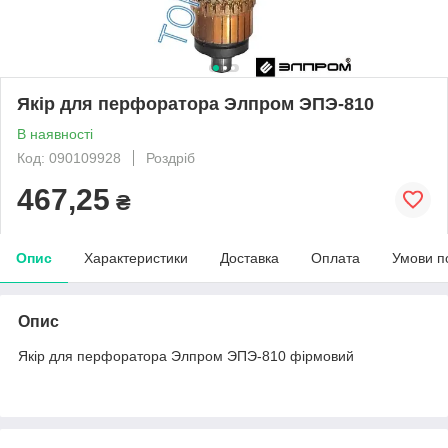
Якір для перфоратора Элпром ЭПЭ-810
В наявності
Код: 090109928
Роздріб
467,25
₴
Опис
Характеристики
Доставка
Оплата
Умови п
Опис
Якір для перфоратора Элпром ЭПЭ-810 фірмовий