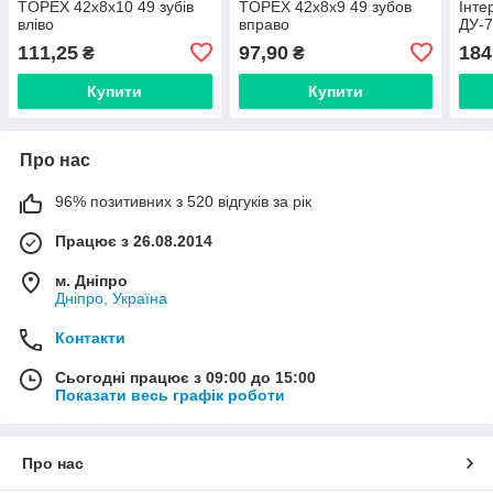
TOPEX 42х8х10 49 зубів
TOPEX 42х8х9 49 зубов
Інте
вліво
вправо
ДУ-7
зуб 
111,25
97,90
184
₴
₴
Купити
Купити
Про нас
96% позитивних з 520 відгуків за рік
Працює з 26.08.2014
м. Дніпро
Дніпро, Україна
Контакти
Сьогодні працює з 09:00 до 15:00
Показати весь графік роботи
Про нас