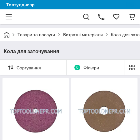
Топтулднепр
Товари та послуги
Витратні матеріали
Кола для зат
Кола для заточування
Сортування
0
Фільтри