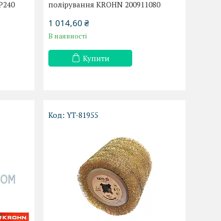
P240
полірування KROHN 200911080
1 014,60 ₴
В наявності
Купити
YT-81955