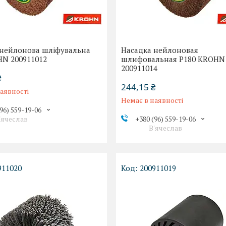
 нейлонова шліфувальна
Насадка нейлоновая
HN 200911012
шлифовальная Р180 KROHN
200911014
₴
244,15 ₴
аявності
Немає в наявності
96) 559-19-06
'ячеслав
+380 (96) 559-19-06
В'ячеслав
911020
200911019