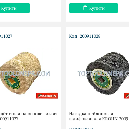
Купити
Купити
911027
200911028
щёточная на основе сизаля
Насадка нейлоновая
00911027
шлифовальная KROHN 2009