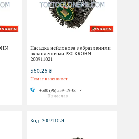
ROHN
Насадка нейлонова з абразивними
вкрапленнями P80 KROHN
200911021
560,26 ₴
Немає в наявності
+380 (96) 559-19-06
В'ячеслав
200911024