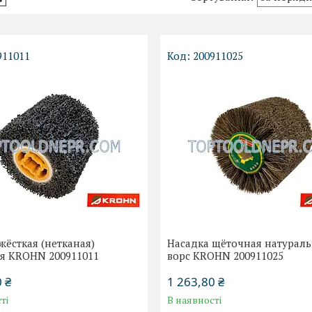
911011
200911025
жёсткая (нетканая)
Насадка щёточная натурал
ая KROHN 200911011
ворс KROHN 200911025
 ₴
1 263,80 ₴
ті
В наявності