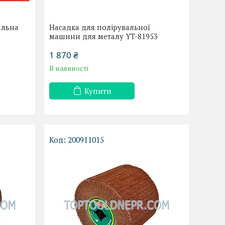
альна
Насадка для полірувальної
машини для металу YT-81953
1 870 ₴
В наявності
Купити
200911015