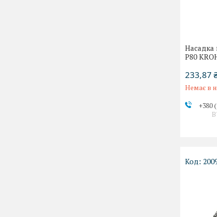
Насадка
Р80 KRO
233,87 
Немає в н
+380 (
В
200