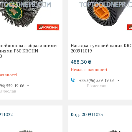
 нейлонова з абразивними
Насадка-гумовий валик K
ннями Р60 KROHN
200911019
0
488,30 ₴
Немає в наявності
аявності
+380 (96) 559-19-06
96) 559-19-06
В'ячеслав
'ячеслав
911022
200911023