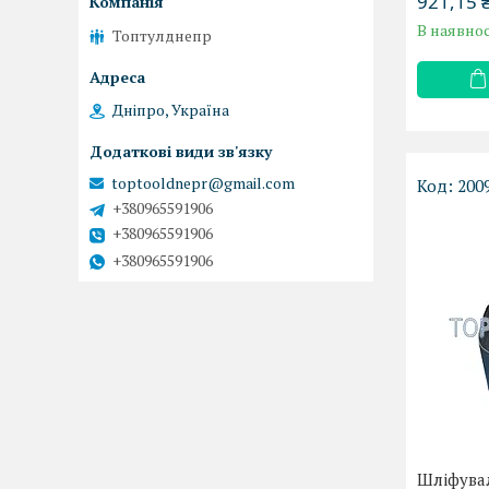
921,15 
В наявнос
Топтулднепр
Дніпро, Україна
toptooldnepr@gmail.com
200
+380965591906
+380965591906
+380965591906
Шліфувал