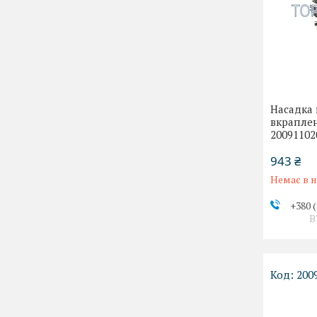
Насадка
вкрапле
20091102
943 ₴
Немає в н
+380 (
В
200