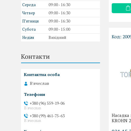
Середа
09:00
16:30
Четвер
09:00
16:30
Пʼятниця
09:00
16:30
Субота
09:00
15:00
200
Неділя
Вихідний
Контакти
В'ячеслав
+380 (96) 559-19-06
В'ячеслав
Насадка 
+380 (99) 461-75-63
KROHN 2
В'ячеслав