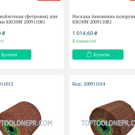
войлочная (фетровая) для
Насадка бавовняна полірув
ки KROHN 200911081
KROHN 200911082
 ₴
1 014,60 ₴
ті
В наявності
Купити
Купити
911012
200911014