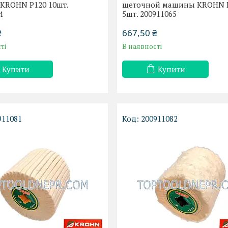
KROHN P120 10шт.
щеточной машины KROHN 
4
5шт. 200911065
₴
667,50 ₴
ті
В наявності
Купити
Купити
911081
200911082