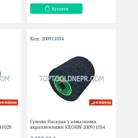
Купити
200911034
Гумова Насадка з алмазними
11028
вкрапленнями KROHN 200911034