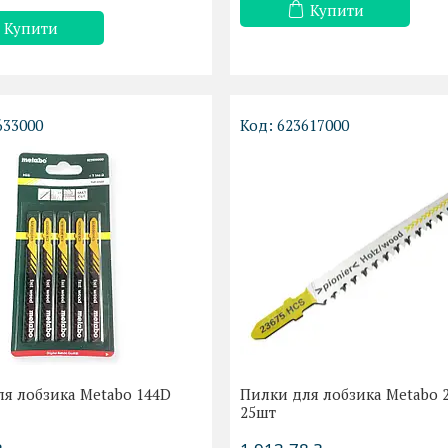
Купити
Купити
633000
623617000
я лобзика Metabo 144D
Пилки для лобзика Metabo 
25шт