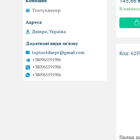
145,66 
В наявнос
Топтулднепр
Дніпро, Україна
toptooldnepr@gmail.com
623
+380965591906
+380965591906
+380965591906
Пилки дл