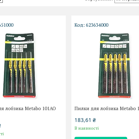
651000
623634000
я лобзика Metabo 101AO
Пилки для лобзика Metabo 
183,61 ₴
₴
В наявності
ті