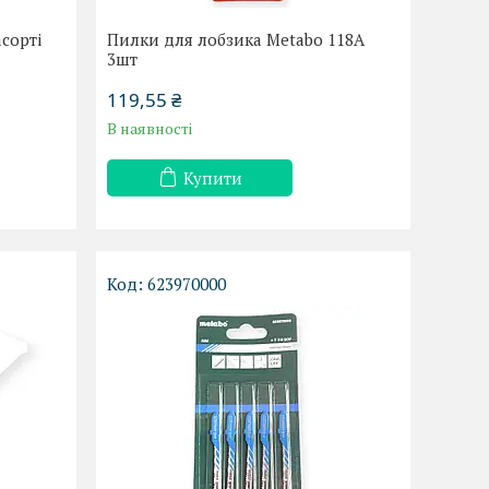
сорті
Пилки для лобзика Metabo 118А
3шт
119,55 ₴
В наявності
Купити
623970000