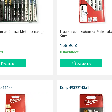
я лобзика Metabo набір
Пилки для лобзика Milwauk
5шт
₴
168,96 ₴
ті
В наявності
Купити
Купити
2311633
4932274351