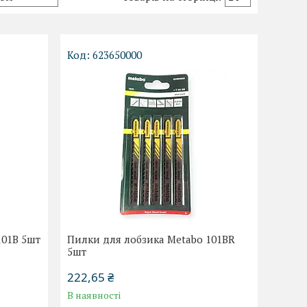
623650000
101B 5шт
Пилки для лобзика Metabo 101BR
5шт
222,65 ₴
В наявності