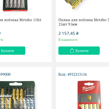
я лобзика Metabo 118А
Пилки для лобзика Metabo 
25шт 91мм
₴
2 157,45 ₴
ті
В наявності
Купити
Купити
599000
4932213116