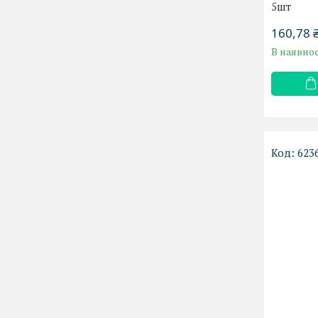
5шт
160,78 
В наявнос
623