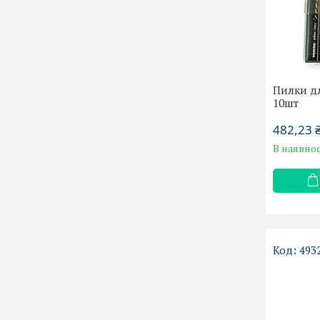
Пилки дл
10шт
482,23 
В наявнос
493