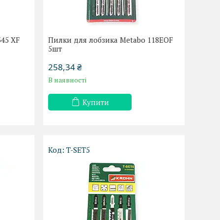
345 XF
Пилки для лобзика Metabo 118EOF
5шт
258,34 ₴
В наявності
Купити
T-SET5