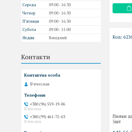
Середа
09:00
16:30
Четвер
09:00
16:30
Пʼятниця
09:00
16:30
Субота
09:00
15:00
623
Неділя
Вихідний
Контакти
В'ячеслав
+380 (96) 559-19-06
В'ячеслав
Пилки дл
+380 (99) 461-75-63
5шт
В'ячеслав