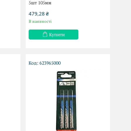
5шт 105мм
479,28 ₴
В наявності
Купити
623965000