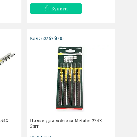
Купити
623675000
234Х
Пилки для лобзика Metabo 234Х
5шт