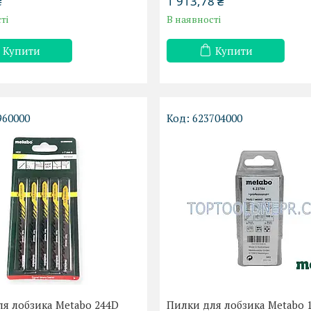
₴
1 913,78 ₴
ті
В наявності
Купити
Купити
960000
623704000
я лобзика Metabo 244D
Пилки для лобзика Metabo 