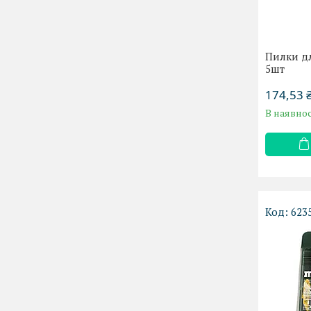
Пилки дл
5шт
174,53 
В наявнос
623