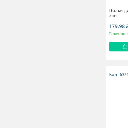
Пилки дл
5шт
179,98 
В наявнос
623