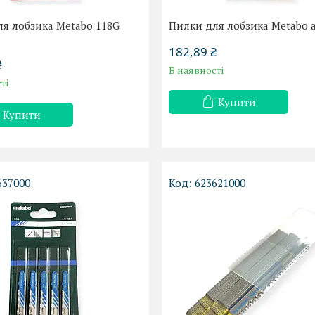
я лобзика Metabo 118G
Пилки для лобзика Metabo а
182,89 ₴
₴
В наявності
ті
Купити
Купити
637000
623621000