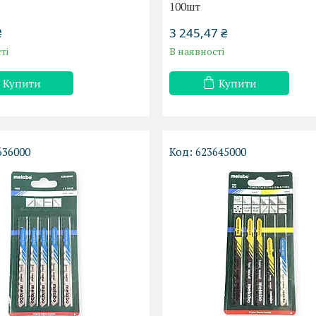
100шт
₴
3 245,47 ₴
ті
В наявності
Купити
Купити
636000
623645000