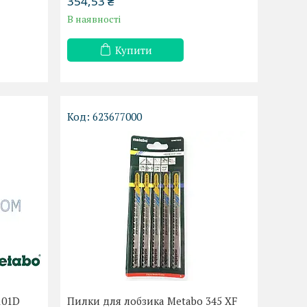
354,53 ₴
В наявності
Купити
623677000
101D
Пилки для лобзика Metabo 345 XF