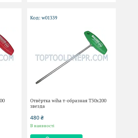
w01339
00
Отвёртка wiha т-образная Т30х200
звезда
480 ₴
В наявності