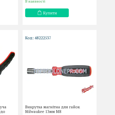
В наявності
Купити
48222537
жуча
Викрутка магнітна для гайок
рдо
Milwaukee 13мм М8