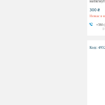
натягнут
300 ₴
Немає в н
+380 (
В
493