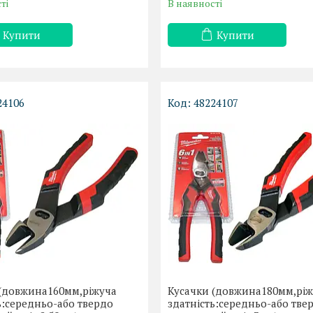
ті
В наявності
Купити
Купити
24106
48224107
 (довжина160мм,ріжуча
Кусачки (довжина180мм,рі
ь:середньо-або твердо
здатність:середньо-або тве