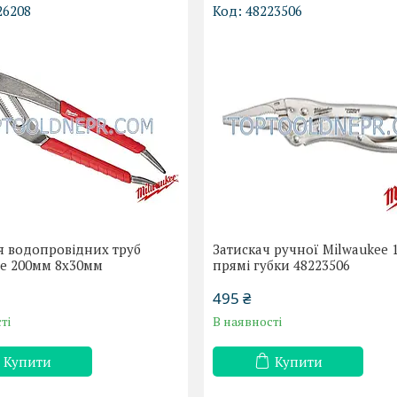
26208
48223506
я водопровідних труб
Затискач ручної Milwaukee
ee 200мм 8х30мм
прямі губки 48223506
495 ₴
ті
В наявності
Купити
Купити