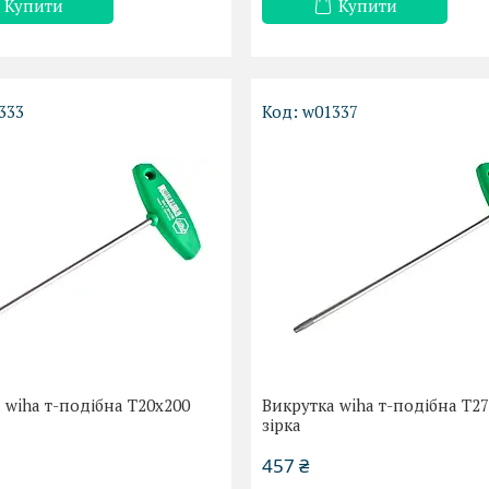
Купити
Купити
333
w01337
 wiha т-подібна Т20х200
Викрутка wiha т-подібна Т2
зірка
457 ₴