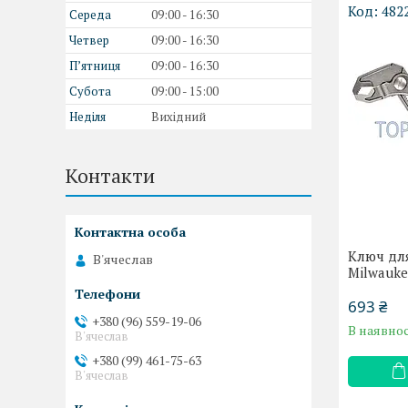
482
Середа
09:00
16:30
Четвер
09:00
16:30
Пʼятниця
09:00
16:30
Субота
09:00
15:00
Неділя
Вихідний
Контакти
Ключ дл
В'ячеслав
Milwauk
693 ₴
+380 (96) 559-19-06
В наявнос
В'ячеслав
+380 (99) 461-75-63
В'ячеслав