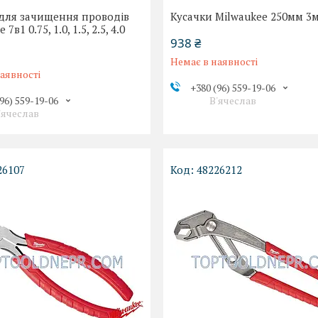
 для зачищення проводів
Кусачки Milwaukee 250мм 3
7в1 0.75, 1.0, 1.5, 2.5, 4.0
938 ₴
Немає в наявності
аявності
+380 (96) 559-19-06
96) 559-19-06
В'ячеслав
'ячеслав
26107
48226212