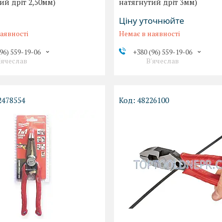
ий дріт 2,50мм)
натягнутий дріт 3мм)
Ціну уточнюйте
аявності
Немає в наявності
96) 559-19-06
+380 (96) 559-19-06
'ячеслав
В'ячеслав
2478554
48226100