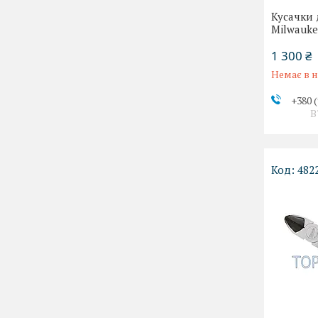
Кусачки
Milwaukee 
1 300 ₴
Немає в н
+380 (
В
482