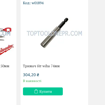
w01894
 150мм
Тримач біт wiha 74мм
304,20 ₴
В наявності
Купити