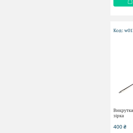
w01
Викрутка
зірка
400 ₴