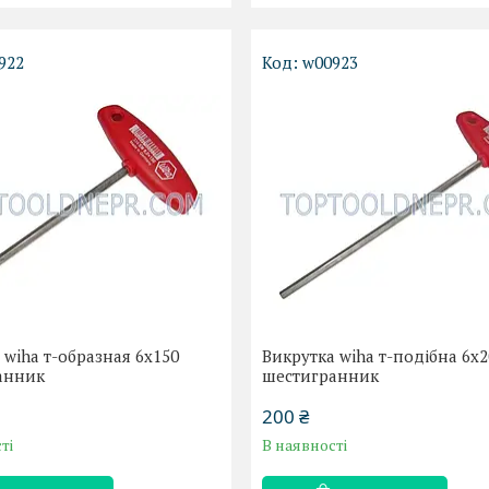
922
w00923
 wiha т-образная 6х150
Викрутка wiha т-подібна 6х2
анник
шестигранник
200 ₴
ті
В наявності