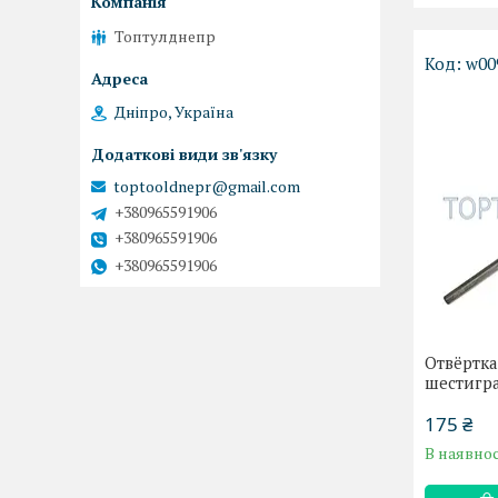
Топтулднепр
w00
Дніпро, Україна
toptooldnepr@gmail.com
+380965591906
+380965591906
+380965591906
Отвёртка
шестигр
175 ₴
В наявнос