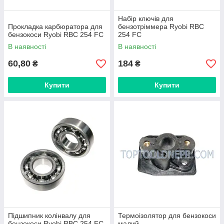
Набір ключів для
Прокладка карбюратора для
бензотріммера Ryobi RBC
бензокоси Ryobi RBC 254 FC
254 FC
В наявності
В наявності
60,80
184
₴
₴
Купити
Купити
Підшипник колінвалу для
Термоізолятор для бензокоси
бензокоси Ryobi RBC 254 FC
малий