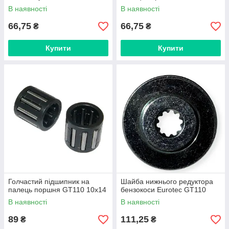
В наявності
В наявності
66,75
66,75
₴
₴
Купити
Купити
Голчастий підшипник на
Шайба нижнього редуктора
палець поршня GT110 10х14
бензокоси Eurotec GT110
В наявності
В наявності
89
111,25
₴
₴