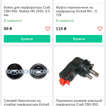
Бойок для перфоратора Craft
Муфта переключеня на
CBH 850, Makita HR 2450, 9,5
перфоратор Einhell BH - G
мм
726
В наявності
В наявності
89
115
₴
₴
Купити
Купити
Гумовий Наконечник на
Перемикач режимів зовнішній
стовбур перфоратора Einhell
перфоратор Craft CBH 850,