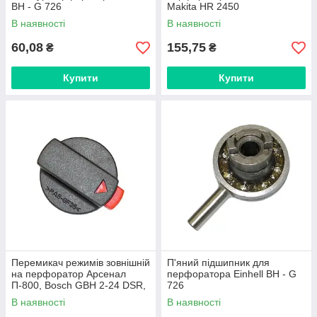
BH - G 726
Makita HR 2450
В наявності
В наявності
60,08
155,75
₴
₴
Купити
Купити
Перемикач режимів зовнішній
П'яний підшипник для
на перфоратор Арсенал
перфоратора Einhell BH - G
П-800, Bosch GBH 2-24 DSR,
726
Craft CBH-800DFR
В наявності
В наявності