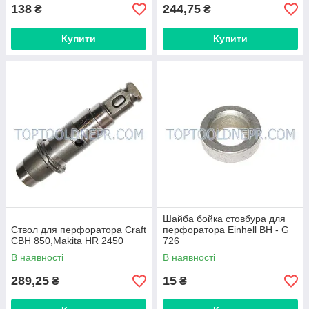
138
244,75
₴
₴
Купити
Купити
Шайба бойка стовбура для
Ствол для перфоратора Craft
перфоратора Einhell BH - G
CBH 850,Makita HR 2450
726
В наявності
В наявності
289,25
15
₴
₴