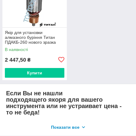
Якір для установки
алмазного буріння Титан
ПДАКБ-260 нового зразка
В наявності
2 447,50
₴
Купити
Если Вы не нашли
подходящего якоря для вашего
инструмента или не устраивает цена -
то не беда!
Позвоните нам, мы всегда готовы
Показати все
помочь и договориться по приемлемой