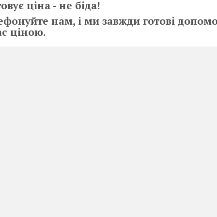
вує ціна - не біда!
ефонуйте нам, і ми завжди готові допом
ас ціною.