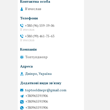
В'ячеслав
+380 (96) 559-19-06
В'ячеслав
+380 (99) 461-75-63
В'ячеслав
Топтулднепр
Дніпро, Україна
toptooldnepr@gmail.com
+380965591906
+380965591906
+380965591906