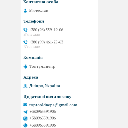
В'ячеслав
+380 (96) 559-19-06
В'ячеслав
+380 (99) 461-75-63
В'ячеслав
Топтулднепр
Дніпро, Україна
toptooldnepr@gmail.com
+380965591906
+380965591906
+380965591906