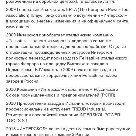
розточенням на обробних центрах), пластикове лиття.
2009 Генеральный секретарь EPTA (The European Power Tool
Association) Клаус Гриф объявил о вступлении «Интерскол»
в ассоциацию, внесены изменения и на официальном сайте
www.epta.eu
2009 Интерскол приобретает итальянскую компанию
«Felisatti» — одного из мировых лидеров в сегменте
профессиональной техники для деревообработки. С целью
оптимизации производственных ресурсов Интерскол
полностью переводит производство Felisatti из итальянского
города Феррара на площадку Быковского завода в
Подмосковье. В IV квартале 2009 начато производство
профессиональных торцовочных пил Felisatti на новом
заводе в России.
2010 Компания «Интерскол» стала членом Российского
Союза промышленников и предпринимателей (РСПП)
2010 Приобретение завода в Испании, который производит
профессиональный инструмент FREUD Industrial.
Регистрация европейской компании INTERSKOL POWER
TOOLS S.L.
2013 «ИНТЕРСКОЛ» вошел в десятку самых быстрорастущих
и высокотехнологичных компаний России.