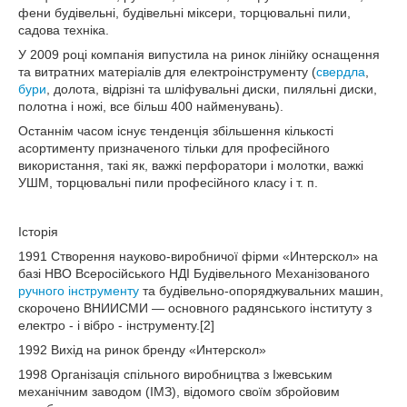
фени будівельні, будівельні міксери, торцювальні пили,
садова техніка.
У 2009 році компанія випустила на ринок лінійку оснащення
та витратних матеріалів для електроінструменту (
свердла
,
бури
, долота, відрізні та шліфувальні диски, пиляльні диски,
полотна і ножі, все більш 400 найменувань).
Останнім часом існує тенденція збільшення кількості
асортименту призначеного тільки для професійного
використання, такі як, важкі перфоратори і молотки, важкі
УШМ, торцювальні пили професійного класу і т. п.
Історія
1991 Створення науково-виробничої фірми «Интерскол» на
базі НВО Всеросійського НДІ Будівельного Механізованого
ручного інструменту
та будівельно-опоряджувальних машин,
скорочено ВНИИСМИ — основного радянського інституту з
електро - і вібро - інструменту.[2]
1992 Вихід на ринок бренду «Интерскол»
1998 Організація спільного виробництва з Іжевським
механічним заводом (ІМЗ), відомого своїм збройовим