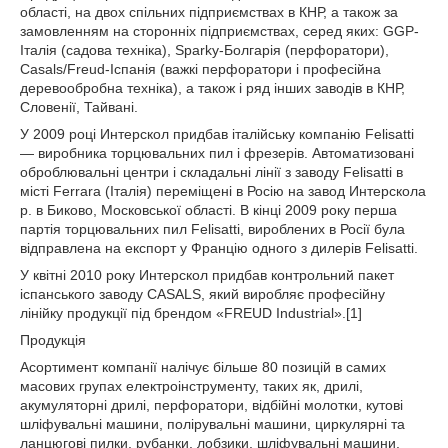
області, на двох спільних підприємствах в КНР, а також за
замовленням на сторонніх підприємствах, серед яких: GGP-
Італія (садова техніка), Sparky-Болгарія (перфоратори),
Casals/Freud-Іспанія (важкі перфоратори і професійна
деревообробна техніка), а також і ряд інших заводів в КНР,
Словенії, Тайвані.
У 2009 році Интерскол придбав італійську компанію Felisatti
— виробника торцювальних пил і фрезерів. Автоматизовані
оброблювальні центри і складальні лінії з заводу Felisatti в
місті Ferrara (Італія) переміщені в Росію на завод Интерскола
р. в Биково, Московської області. В кінці 2009 року перша
партія торцювальних пил Felisatti, вироблених в Росії була
відправлена на експорт у Францію одного з дилерів Felisatti.
У квітні 2010 року Интерскол придбав контрольний пакет
іспанського заводу CASALS, який виробляє професійну
лінійку продукції під брендом «FREUD Industrial».[1]
Продукція
Асортимент компанії налічує більше 80 позицій в самих
масових групах електроінструменту, таких як, дрилі,
акумуляторні дрилі, перфоратори, відбійні молотки, кутові
шліфувальні машини, полірувальні машини, циркулярні та
ланцюгові пилки, рубанки, лобзики, шліфувальні машини,