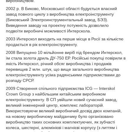
виробництвом.
2002 р. В Биково, Московської області будується власний
завод повного циклу з виробництва електроінструменту
(Биковський Электроинструментальный завод, БЭЗ).
Виведення заводу на проектну потужність дозволило
подвоїти виробничі можливості Интерскола.
2003 Интерскол виходить на перше місце в Росії за кількістю
продається в рік електроінструменту.
2008 Випущено 10 мільйонне виріб під брендом Интерскол,
їм стала золота дриль ДУ-750 ЕР. Російські покупці повірили в
якість Интерскол, річний обсяг виробництва і продажів
перевищив 2 млн. штук, що вище загального виробництва
електроінструменту усіма радянськими підприємствами до
розпаду СРСР.
2009 Створення спільного підприємства ICG — Interskol
Crown Group з найбільшим китайським виробником
електроінструменту. В СП увійшли новий сучасний завод,
великий інженерний центр, комплекс лабораторій.
Використовуючи великий виробничий досвід двох компаній,
на новому виробничому майданчику було організовано
виробництво таких основних комплектуючих, як зубчасті
колеса, шестерні, алюмінієві і магнієві корпусу (з литтям і