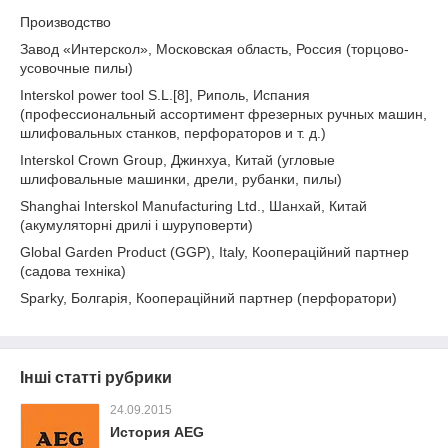
Производство
Завод «Интерскол», Московская область, Россия (торцово-
усовочные пилы)
Interskol power tool S.L.[8], Риполь, Испания
(профессиональный ассортимент фрезерных ручных машин,
шлифовальных станков, перфораторов и т. д.)
Interskol Crown Group, Джинхуа, Китай (угловые
шлифовальные машинки, дрели, рубанки, пилы)
Shanghai Interskol Manufacturing Ltd., Шанхай, Китай
(акумуляторні дрилі і шуруповерти)
Global Garden Product (GGP), Italy, Коопераційний партнер
(садова техніка)
Sparky, Болгарія, Коопераційний партнер (перфоратори)
Інші статті рубрики
24.09.2015
История AEG